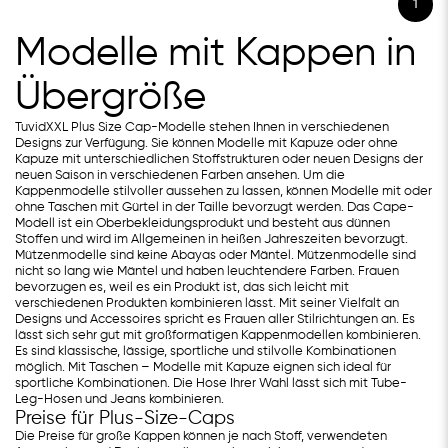
1
Modelle mit Kappen in
Übergröße
TuvidXXL Plus Size Cap-Modelle stehen Ihnen in verschiedenen
Designs zur Verfügung. Sie können Modelle mit Kapuze oder ohne
Kapuze mit unterschiedlichen Stoffstrukturen oder neuen Designs der
neuen Saison in verschiedenen Farben ansehen. Um die
Kappenmodelle stilvoller aussehen zu lassen, können Modelle mit oder
ohne Taschen mit Gürtel in der Taille bevorzugt werden. Das Cape-
Modell ist ein Oberbekleidungsprodukt und besteht aus dünnen
Stoffen und wird im Allgemeinen in heißen Jahreszeiten bevorzugt.
Mützenmodelle sind keine Abayas oder Mäntel. Mützenmodelle sind
nicht so lang wie Mäntel und haben leuchtendere Farben. Frauen
bevorzugen es, weil es ein Produkt ist, das sich leicht mit
verschiedenen Produkten kombinieren lässt. Mit seiner Vielfalt an
Designs und Accessoires spricht es Frauen aller Stilrichtungen an. Es
lässt sich sehr gut mit großformatigen Kappenmodellen kombinieren.
Es sind klassische, lässige, sportliche und stilvolle Kombinationen
möglich. Mit Taschen – Modelle mit Kapuze eignen sich ideal für
sportliche Kombinationen. Die Hose Ihrer Wahl lässt sich mit Tube-
Leg-Hosen und Jeans kombinieren.
Preise für Plus-Size-Caps
Die Preise für große Kappen können je nach Stoff, verwendeten