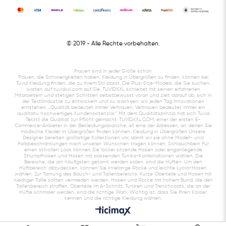
© 2019
- Alle Rechte vorbehalten.
Frauen sind in jeder Größe schön
Frauen, die Schwierigkeiten haben, Kleidung in Übergrößen zu finden, können bei
Tuvid Kleidung finden, die zu ihrem Stil passt. Die Plus-Size-Models, die Sie suchen,
warten auf tuvidxxl.com auf Sie. TUVİDXXL schreitet mit seinen erfahrenen
Mitarbeitern und stetigen Schritten selbstbewusst voran und zielt darauf ab, sich in
der Textilindustrie zu entwickeln und zu wachsen, wo jeden Tag Innovationen
entstehen. „Qualität bedeutet immer Vertrauen, Vertrauen bedeutet immer ein
qualitativ hochwertiges Kundenpotenzial.“ Mit dem Qualitätsprinzip hat sich Tuvid
Tekstil die Qualität zur Pflicht gemacht. TUVİDXXL.COM, einer der ersten E-
Commerce-Anbieter in der Bekleidungsbranche, ist eine der Adressen, an denen Sie
modische Kleider in Übergrößen finden können. Kleidung in Übergrößen Unsere
Designer bereiten großartige Kollektionen vor, damit wir sie ohne Modell- und
Farbbeschränkungen nach unseren Wünschen tragen können. Schlauchbein Für
einen stilvollen Look können Sie locker sitzende Hosen oder enganliegende
Strumpfhosen und Hosen mit passenden Tunika-Kombinationen wählen. Die
Bereiche, die am häufigsten getarnt werden sollen, sind die Hüften. Um den
Hüftbereich abzudecken, können Sie knielange Röcke und leichte Lycra-Hosen
wählen. Zur Tarnung des Bauch- und Taillenbereichs. Kurze Oberteile und Hosen mit
niedriger Taille sollten vermieden werden. Hosen und Röcke mit hohem Bund, die den
Taillenbereich straffen, Oberteile im A-Schnitt, Tuniken und Trenchcoats, die an der
Hüfte schmaler werden, sind die richtige Wahl. Wichtig ist, dass Sie Ihren Körper
kennen und die richtige Kleidung wählen.