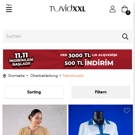
Menu
0
Startseite
Oberbekleidung
Trenchcoats
Auflistung
Filtern