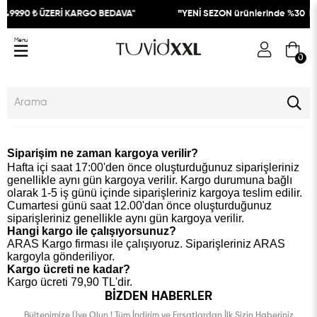
3499.90 ₺ ÜZERİ KARGO BEDAVA"
"
YENİ SEZON ürünlerinde %30
İN
Menu
0
Siparişim ne zaman kargoya verilir?
Hafta içi saat 17:00'den önce oluşturduğunuz siparişleriniz
genellikle aynı gün kargoya verilir. Kargo durumuna bağlı
olarak 1-5 iş günü içinde siparişleriniz kargoya teslim edilir.
Cumartesi günü saat 12.00'dan önce oluşturduğunuz
siparişleriniz genellikle aynı gün kargoya verilir.
Hangi kargo ile çalışıyorsunuz?
ARAS Kargo firması ile çalışıyoruz. Siparişleriniz ARAS
kargoyla gönderiliyor.
Kargo ücreti ne kadar?
Kargo ücreti 7
9,90 TL'dir.
BIZDEN HABERLER
Bültenimize Üye Olun ! Tüm İndirim ve Fırsatlardan İlk Sizin Haberiniz