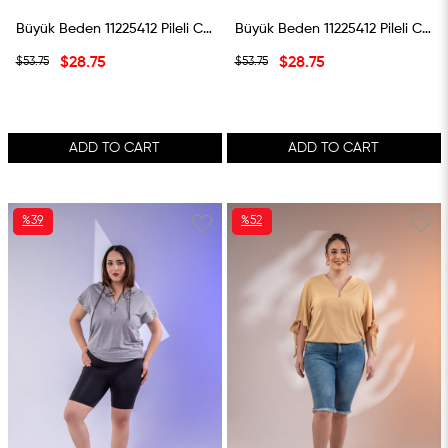
Büyük Beden 11225412 Pileli Cepli Şort Lacivert
Büyük Beden 11225412 Pileli Cepli Şort Siyah
$28.75
$28.75
$53.75
$53.75
ADD TO CART
ADD TO CART
%39
%52
SALE
SALE
%39SALE
%52SALE