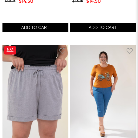
$14.50
$14.50
$45.75
$45.75
ADD TO CART
ADD TO CART
%68
SALE
%68SALE