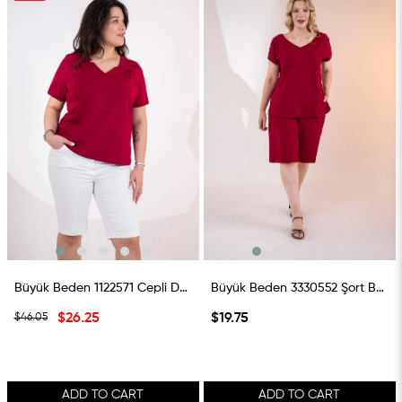
SALE
%43SALE
Büyük Beden 1122571 Cepli Denim Şort Beyaz
Büyük Beden 3330552 Şort Bordo
$26.25
$19.75
$46.05
ADD TO CART
ADD TO CART