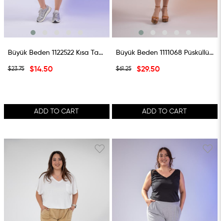
Büyük Beden 1122522 Kısa Tayt Siyah
Büyük Beden 1111068 Püsküllü Denim Şort Lacıvert
$14.50
$29.50
$23.75
$61.25
ADD TO CART
ADD TO CART