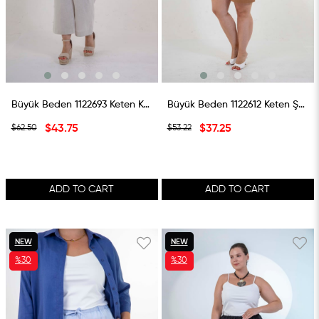
Büyük Beden 1122693 Keten Kapri Bej
Büyük Beden 1122612 Keten Şort Camel
$43.75
$37.25
$62.50
$53.22
ADD TO CART
ADD TO CART
NEW
NEW
%30
%30
ITEM
ITEM
SALE
SALE
%30SALE
%30SALE