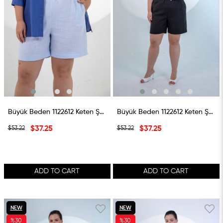
Büyük Beden 1122612 Keten Şort Mavi
Büyük Beden 1122612 Keten Şort Siyah
$37.25
$37.25
$53.22
$53.22
ADD TO CART
ADD TO CART
NEW
NEW
%30
%30
ITEM
ITEM