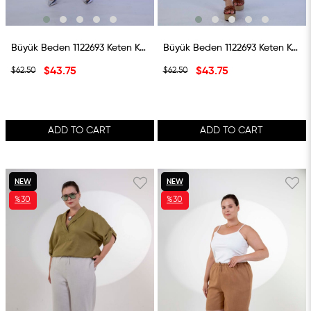
Büyük Beden 1122693 Keten Kapri Siyah
Büyük Beden 1122693 Keten Kapri Lacivert
$43.75
$43.75
$62.50
$62.50
ADD TO CART
ADD TO CART
NEW
NEW
%30
%30
ITEM
ITEM
SALE
SALE
%30SALE
%30SALE