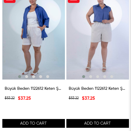
SALE
SALE
%30SALE
%30SALE
Büyük Beden 1122612 Keten Şort Ekru
Büyük Beden 1122612 Keten Şort Bej
$37.25
$37.25
$53.22
$53.22
ADD TO CART
ADD TO CART