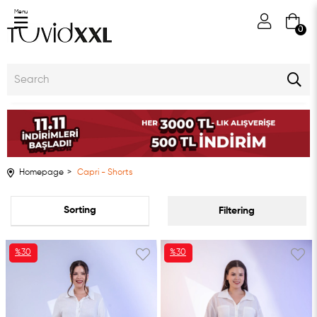
Menu
0
Homepage
Capri - Shorts
Sort
Filtering
%30
%30
SALE
SALE
%30SALE
%30SALE