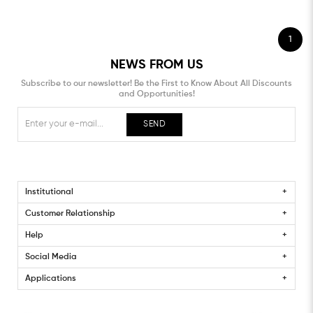
1
NEWS FROM US
Subscribe to our newsletter! Be the First to Know About All Discounts
and Opportunities!
SEND
Institutional
Customer Relationship
Help
Social Media
Applications