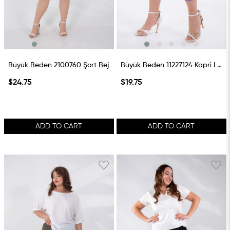
Büyük Beden 2100760 Şort Bej
Büyük Beden 11227124 Kapri Lila
$24.75
$19.75
ADD TO CART
ADD TO CART