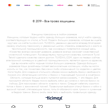
© 2019
- Все права защищены.
Женщины прекрасны в любом размере
Женщины, которым трудно найти одежду больших размеров, могут найти одежду,
соответствующую их стилю, в Tuvid. Модели больших размеров, которые вы ищете,
ждут вас на сайте tuvidxxl.com. TUVİDXXL уверенно движется вперед благодаря
своему опытному персоналу и уверенным шагам, стремясь развиваться и расти в
текстильной промышленности, где инновации появляются каждый день.
«Качество всегда означает доверие, доверие всегда означает качественный
клиентский потенциал». Руководствуясь принципом качества, компания Tuvid
Tekstil сделала качество своим долгом. TUVİDXXL.COM, один из первых сайтов
электронной коммерции в швейной промышленности, является одним из адресов,
где вы можете найти модные платья больших размеров. Одежда больших
размеров Наши дизайнеры готовят великолепные коллекции, чтобы мы могли
носить их так, как пожелаем, без каких-либо ограничений по моделям и цветам.
Нога-труба. Для создания стильного образа можно выбрать брюки свободного
покроя или облегающие колготки и брюки с подходящей туникой в ​​сочетании.
Области, которые больше всего пытаются замаскировать, — это бедра. Для
прикрытия области бедер можно выбрать юбки до колена и легкие брюки из
лайкры. Для маскировки области живота и талии. Следует избегать коротких
топов и брюк с заниженной талией. Правильным выбором станут брюки и юбки с
высокой талией, стягивающие талию, топы А-образного кроя, туники и суженные
в бедрах тренчи. Важно знать свое тело и выбирать правильную одежду.