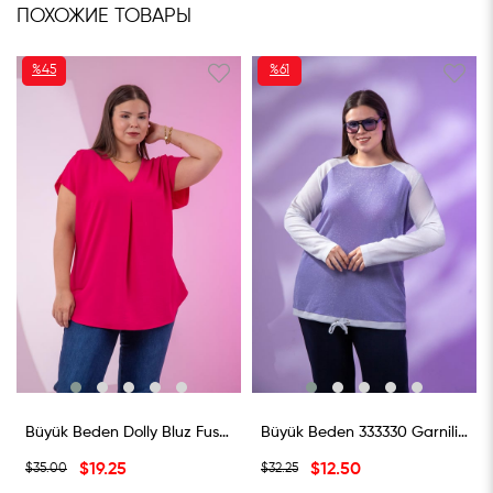
ПОХОЖИЕ ТОВАРЫ
%45
%61
СКИДКА
СКИДКА
%45СКИДКА
%61СКИДКА
Büyük Beden Dolly Bluz Fusya
Büyük Beden 333330 Garnili Bluz Lila-Gri
$19.25
$12.50
$35.00
$32.25