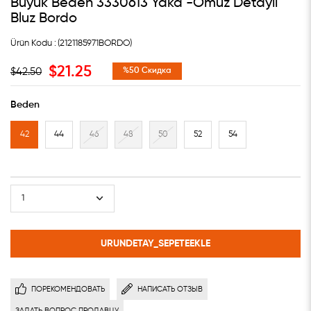
Büyük Beden 3330613 Yaka -Omuz Detaylı
Bluz Bordo
(2121185971BORDO)
$21.25
$42.50
%
50
Скидка
Beden
42
44
46
48
50
52
54
ПОРЕКОМЕНДОВАТЬ
НАПИСАТЬ ОТЗЫВ
ЗАДАТЬ ВОПРОС ПРОДАВЦУ