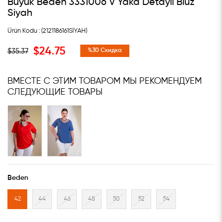
Büyük Beden 3331006 V Yaka Detaylı Bluz
Siyah
(2121186161SİYAH)
$24.75
$35.37
%
30
Скидка
ВМЕСТЕ С ЭТИМ ТОВАРОМ МЫ РЕКОМЕНДУЕМ
СЛЕДУЮЩИЕ ТОВАРЫ
Beden
42
44
46
48
50
52
54