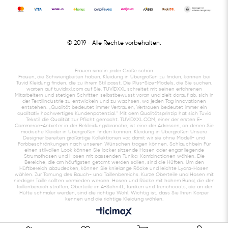
© 2019
- Alle Rechte vorbehalten.
Frauen sind in jeder Größe schön
Frauen, die Schwierigkeiten haben, Kleidung in Übergrößen zu finden, können bei
Tuvid Kleidung finden, die zu ihrem Stil passt. Die Plus-Size-Models, die Sie suchen,
warten auf tuvidxxl.com auf Sie. TUVİDXXL schreitet mit seinen erfahrenen
Mitarbeitern und stetigen Schritten selbstbewusst voran und zielt darauf ab, sich in
der Textilindustrie zu entwickeln und zu wachsen, wo jeden Tag Innovationen
entstehen. „Qualität bedeutet immer Vertrauen, Vertrauen bedeutet immer ein
qualitativ hochwertiges Kundenpotenzial.“ Mit dem Qualitätsprinzip hat sich Tuvid
Tekstil die Qualität zur Pflicht gemacht. TUVİDXXL.COM, einer der ersten E-
Commerce-Anbieter in der Bekleidungsbranche, ist eine der Adressen, an denen Sie
modische Kleider in Übergrößen finden können. Kleidung in Übergrößen Unsere
Designer bereiten großartige Kollektionen vor, damit wir sie ohne Modell- und
Farbbeschränkungen nach unseren Wünschen tragen können. Schlauchbein Für
einen stilvollen Look können Sie locker sitzende Hosen oder enganliegende
Strumpfhosen und Hosen mit passenden Tunika-Kombinationen wählen. Die
Bereiche, die am häufigsten getarnt werden sollen, sind die Hüften. Um den
Hüftbereich abzudecken, können Sie knielange Röcke und leichte Lycra-Hosen
wählen. Zur Tarnung des Bauch- und Taillenbereichs. Kurze Oberteile und Hosen mit
niedriger Taille sollten vermieden werden. Hosen und Röcke mit hohem Bund, die den
Taillenbereich straffen, Oberteile im A-Schnitt, Tuniken und Trenchcoats, die an der
Hüfte schmaler werden, sind die richtige Wahl. Wichtig ist, dass Sie Ihren Körper
kennen und die richtige Kleidung wählen.