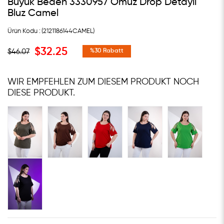
Büyük Beden 3330957 Omuz Drop Detaylı
Bluz Camel
(2121186144CAMEL)
$32.25
$46.07
%
30
Rabatt
WIR EMPFEHLEN ZUM DIESEM PRODUKT NOCH
DIESE PRODUKT.