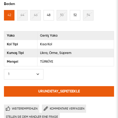
Beden
42
44
46
48
50
52
54
Yaka
Geniş Yaka
Kol Tipi
Kısa Kol
Kumaş Tipi
Likra
Örme
Süprem
Menşei
TÜRKİYE
WEITEREMPFEHLEN
KOMMENTARE VERFASSEN
STELLEN SIE DEM HÄNDLER EINE FRAGE