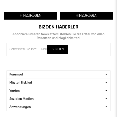
HINZUFÜGEN
HINZUFÜGEN
BIZDEN HABERLER
Abonniere unseren Newsletter! Erfahren Sie als Erster von allen
Rabatten und Möglichkeiten!
SENDEN
Kurumsal
Müşteri İlişkileri
Yardım
Sozialen Medien
Anwendungen