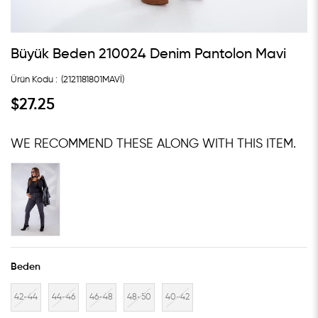
Büyük Beden 210024 Denim Pantolon Mavi
(2121181801MAVİ)
$27.25
WE RECOMMEND THESE ALONG WITH THIS ITEM.
Beden
42-44
44-46
46-48
48-50
40-42