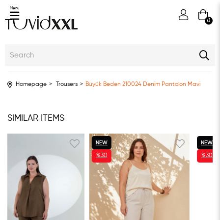
Menu
0
Homepage
Trousers
Büyük Beden 210024 Denim Pantolon Mavi
SIMILAR ITEMS
NEW
NEW
%30
%30
ITEM
ITEM
SALE
SALE
%30SALE
%30SALE