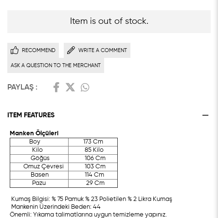
Item is out of stock.
RECOMMEND
WRITE A COMMENT
ASK A QUESTION TO THE MERCHANT
PAYLAŞ :
ITEM FEATURES
Manken Ölçüleri
Boy
173 Cm
Kilo
85 Kilo
Göğüs
106 Cm
Omuz Çevresi
103 Cm
Basen
114 Cm
Pazu
29 Cm
Kumaş Bilgisi: % 75 Pamuk % 23 Polietilen % 2 Likra Kumaş
Mankenin Üzerindeki Beden: 44
Önemli: Yıkama talimatlarına uygun temizleme yapınız.