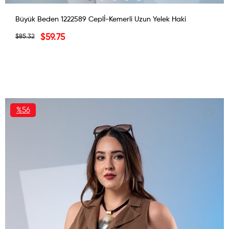
Büyük Beden 1222589 Ceplİ-Kemerli Uzun Yelek Haki
$59.75
$85.32
%56
İNDIRIM
%56İNDIRIM