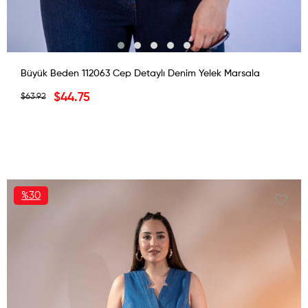
Büyük Beden 112063 Cep Detaylı Denim Yelek Marsala
$44.75
$63.92
%30
İNDIRIM
%30İNDIRIM