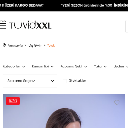
 BEDAVA"
"
YENİ SEZON ürünlerinde %30
İNDİRİM"
"3499.
Menu
Anasayfa
Dış Giyim
Yelek
Kategoriler
Kumaş Tipi
Kapama Şekli
Yaka
Beden
Stoktakiler
%30
İNDIRIM
%30İNDIRIM