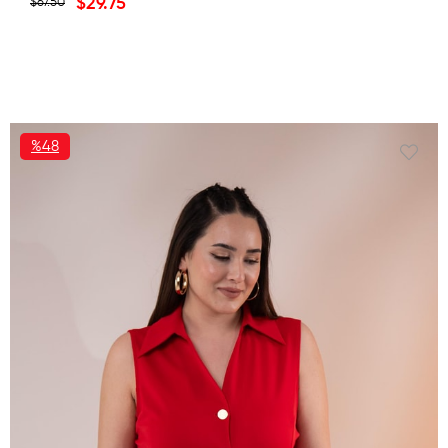
$29.75
$67.50
%48
İNDIRIM
%48İNDIRIM