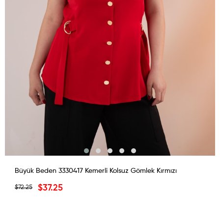
Büyük Beden 3330417 Kemerli Kolsuz Gömlek Kırmızı
$37.25
$72.25