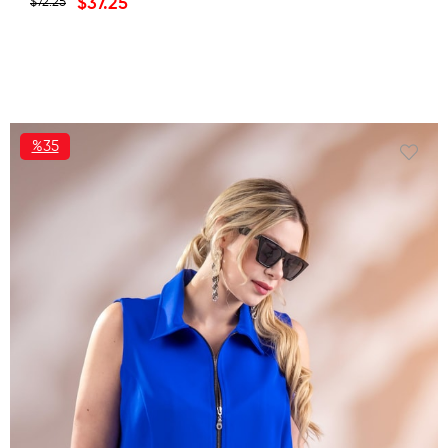
$37.25
$72.25
%35
İNDIRIM
%35İNDIRIM