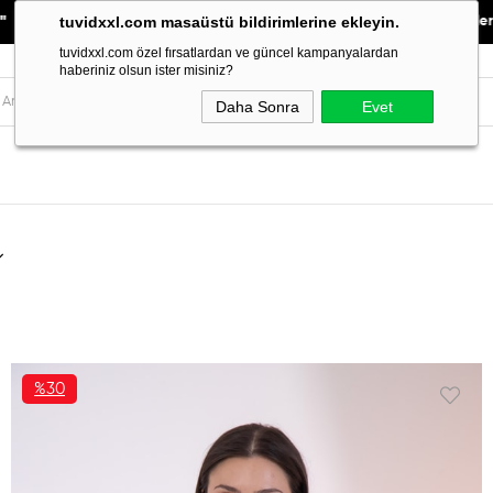
tuvidxxl.com masaüstü bildirimlerine ekleyin.
90 ₺ ÜZERİ KARGO BEDAVA"
"
YENİ SEZON ürünlerinde %30
İNDİRİ
tuvidxxl.com özel fırsatlardan ve güncel kampanyalardan
haberiniz olsun ister misiniz?
Daha Sonra
Evet
%30
İNDIRIM
%30İNDIRIM