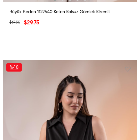
Büyük Beden 1122540 Keten Kolsuz Gömlek Kiremit
$29.75
$67.50
%48
İNDIRIM
%48İNDIRIM