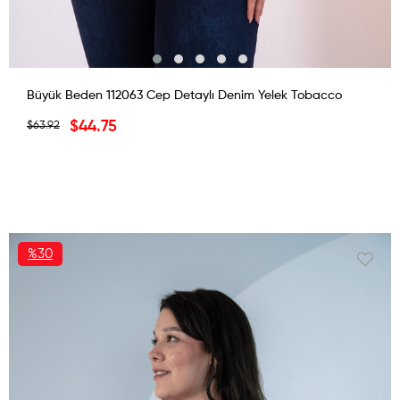
Büyük Beden 112063 Cep Detaylı Denim Yelek Tobacco
$44.75
$63.92
%30
İNDIRIM
%30İNDIRIM