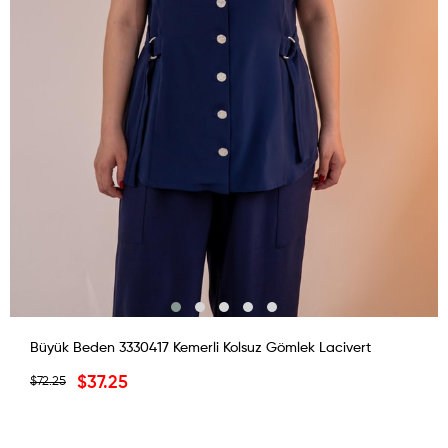
Büyük Beden 3330417 Kemerli Kolsuz Gömlek Lacivert
$37.25
$72.25