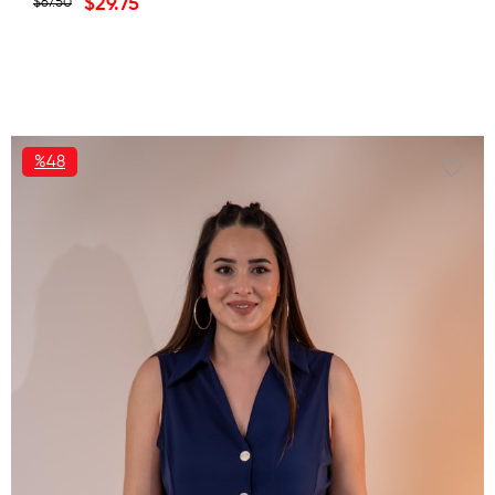
$29.75
$67.50
%48
İNDIRIM
%48İNDIRIM