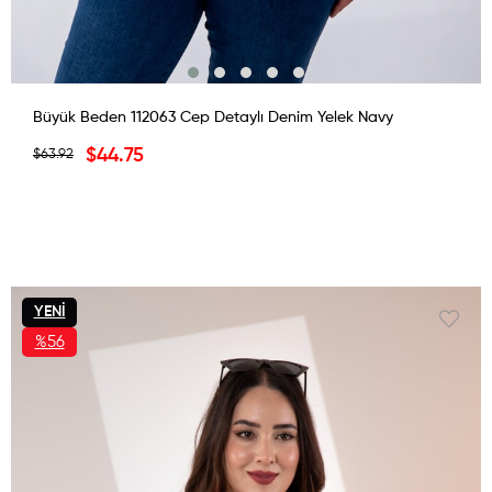
Büyük Beden 112063 Cep Detaylı Denim Yelek Navy
$44.75
$63.92
YENI
ÜRÜN
%56
İNDIRIM
%56İNDIRIM