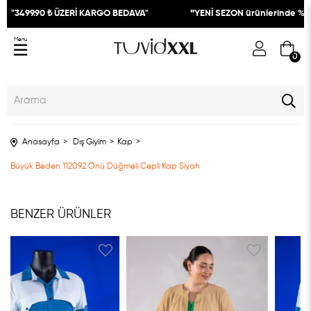
"3499.90 ₺ ÜZERİ KARGO BEDAVA"
"
YENİ SEZON ürünlerinde %30
Menu
0
Anasayfa
Dış Giyim
Kap
Büyük Beden 112092 Önü Düğmeli Cepli Kap Siyah
BENZER ÜRÜNLER