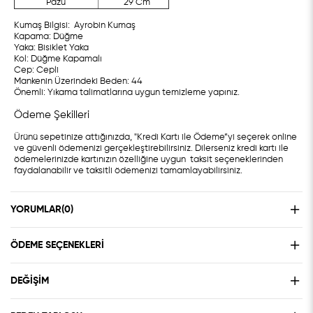
Pazu
29 Cm
Kumaş Bilgisi: Ayrobin Kumaş
Kapama: Düğme
Yaka: Bisiklet Yaka
Kol: Düğme Kapamalı
Cep: Cepli
Mankenin Üzerindeki Beden: 44
Önemli: Yıkama talimatlarına uygun temizleme yapınız.
Ödeme Şekilleri
Ürünü sepetinize attığınızda, "Kredi Kartı ile Ödeme”yi seçerek online
ve güvenli ödemenizi gerçekleştirebilirsiniz. Dilerseniz kredi kartı ile
ödemelerinizde kartınızın özelliğine uygun taksit seçeneklerinden
faydalanabilir ve taksitli ödemenizi tamamlayabilirsiniz.
YORUMLAR
(0)
ÖDEME SEÇENEKLERI
DEĞIŞIM