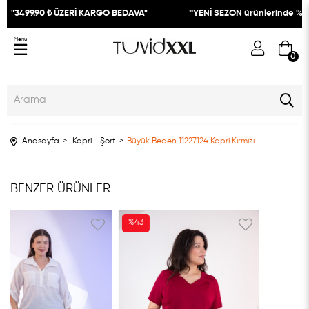
"3499.90 ₺ ÜZERİ KARGO BEDAVA"
"
YENİ SEZON ürünlerinde %30
Menu
0
Anasayfa
Kapri - Şort
Büyük Beden 11227124 Kapri Kırmızı
BENZER ÜRÜNLER
%43
İNDIRIM
%43İNDIRIM