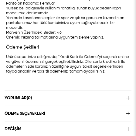
Pantolon Kapama: Fermuar
Yüksek bel bölgesiyle kullanım rahatlığı sunan büyük beden kapri
modelimiz, dar kesimdir.
Yanlarda tasarlanan cepler ile spor ve şık bir görünüm kazandırılan
pantolonumuz her türlü kombininize uyum sağlayabilecek bir
modeldir.
Mankenin Üzerindeki Beden: 46
Önemli: Yıkama talimatlarına uygun temizleme yapınız.
Ödeme Şekilleri
Ürünü sepetinize attığınızda, "Kredi Kartı ile Ödeme”yi seçerek online
ve güvenli ödemenizi gerçekleştirebilirsiniz. Dilerseniz kredi kartı ile
ödemelerinizde kartınızın özelliğine uygun taksit seçeneklerinden
faydalanabilir ve taksitli ödemenizi tamamlayabilirsiniz.
YORUMLAR
(0)
ÖDEME SEÇENEKLERI
DEĞIŞIM