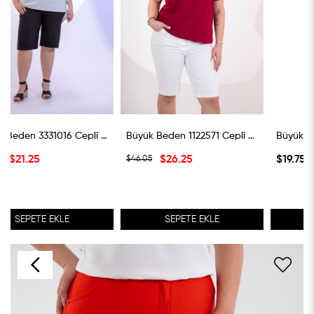
Büyük Beden 3331016 Cepli Şort Siyah
Büyük Beden 1122571 Cepli Denim Şort Beyaz
Büyük Beden 3330552 Şort Bord
$26.25
$19.75
$46.05
SEPETE EKLE
SEPETE EKLE