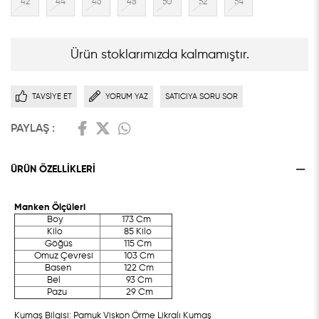
42
44
46
48
50
52
54
Ürün stoklarımızda kalmamıştır.
TAVSIYE ET
YORUM YAZ
SATICIYA SORU SOR
PAYLAŞ :
ÜRÜN ÖZELLIKLERI
Manken Ölçüleri
Boy
173 Cm
Kilo
85 Kilo
Göğüs
115 Cm
Omuz Çevresi
103 Cm
Basen
122 Cm
Bel
93 Cm
Pazu
29 Cm
Kumaş Bilgisi: Pamuk Viskon Örme Likralı Kumaş