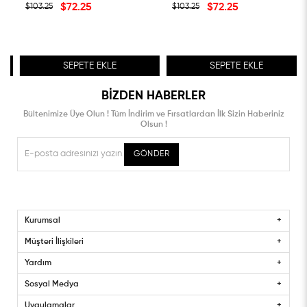
$72.25
$72.25
$103.25
$103.25
SEPETE EKLE
SEPETE EKLE
BIZDEN HABERLER
Bültenimize Üye Olun ! Tüm İndirim ve Fırsatlardan İlk Sizin Haberiniz
Olsun !
GÖNDER
Kurumsal
Müşteri İlişkileri
Yardım
Sosyal Medya
Uygulamalar