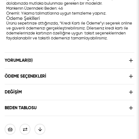
dolabınızda mutlaka bulunması gereken bir modeldir.
Mankenin Üzerindeki Beden: 46
Önemli: Yıkama talimatlarına uygun temizleme yapınız.
Ödeme Şekilleri
Ürünü sepetinize attığınızda, “Kredi Kartı ile Ödeme”yi seçerek online
ve güvenli ödemenizi gerçekleştirebilirsiniz. Dilerseniz kredi kartı ile
ödemelerinizde kartınızın özelliğine uygun taksit seçeneklerinden
faydalanabilir ve taksitli ödemenizi tamamlayabilirsiniz.
YORUMLAR
(0)
ÖDEME SEÇENEKLERI
DEĞIŞIM
BEDEN TABLOSU