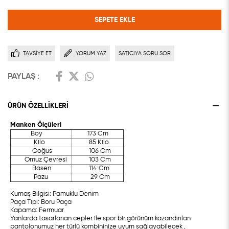
TAVSIYE ET
YORUM YAZ
SATICIYA SORU SOR
PAYLAŞ :
ÜRÜN ÖZELLIKLERI
Manken Ölçüleri
Boy
173 Cm
Kilo
85 Kilo
Göğüs
106 Cm
Omuz Çevresi
103 Cm
Basen
114 Cm
Pazu
29 Cm
Kumaş Bilgisi: Pamuklu Denim
Paça Tipi: Boru Paça
Kapama: Fermuar
Yanlarda tasarlanan cepler ile spor bir görünüm kazandırılan
pantolonumuz her türlü kombininize uyum sağlayabilecek ,