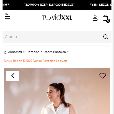
İRİM"
"3499.90 ₺ ÜZERİ KARGO BEDAVA"
"
YENİ SEZON ür
Menu
0
Anasayfa
Pantolon
Denim Pantolon
Büyük Beden 122029 Denim Pantolon Lacivert