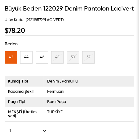
Büyük Beden 122029 Denim Pantolon Lacivert
(2121185729LACİVERT)
$78.20
Beden
42
44
46
48
50
52
Kumaş Tipi
Denim
Pamuklu
Kapama Şekli
Fermuarlı
Paça Tipi
Boru Paça
MENŞEİ (Üretim
TÜRKİYE
yeri)