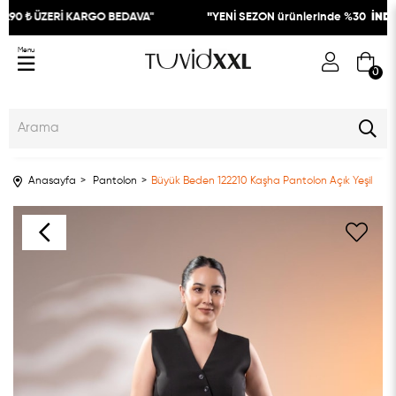
.90 ₺ ÜZERİ KARGO BEDAVA"
"
YENİ SEZON ürünlerinde %30
İNDİRİ
Menu
0
Anasayfa
Pantolon
Büyük Beden 122210 Kaşha Pantolon Açık Yeşil