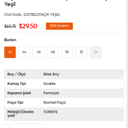
Yeşil
(2121182231AÇIK YEŞİL)
$29.50
$65.75
%
55
İndirim
Beden
42
44
46
48
50
52
54
Boy / Ölçü
Bilek Boy
Kumaş Tipi
Double
Kapama Şekli
Fermuarlı
Paça Tipi
Normal Paça
MENŞEİ (Üretim
TÜRKİYE
yeri)