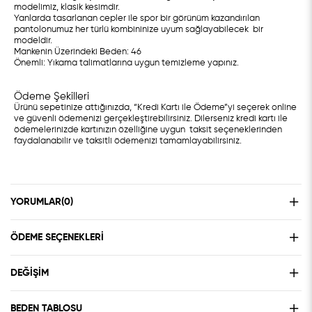
modelimiz, klasik kesimdir.
Yanlarda tasarlanan cepler ile spor bir görünüm kazandırılan
pantolonumuz her türlü kombininize uyum sağlayabilecek bir
modeldir.
Mankenin Üzerindeki Beden: 46
Önemli: Yıkama talimatlarına uygun temizleme yapınız.
Ödeme Şekilleri
Ürünü sepetinize attığınızda, “Kredi Kartı ile Ödeme”yi seçerek online
ve güvenli ödemenizi gerçekleştirebilirsiniz. Dilerseniz kredi kartı ile
ödemelerinizde kartınızın özelliğine uygun taksit seçeneklerinden
faydalanabilir ve taksitli ödemenizi tamamlayabilirsiniz.
YORUMLAR
(0)
ÖDEME SEÇENEKLERI
DEĞIŞIM
BEDEN TABLOSU