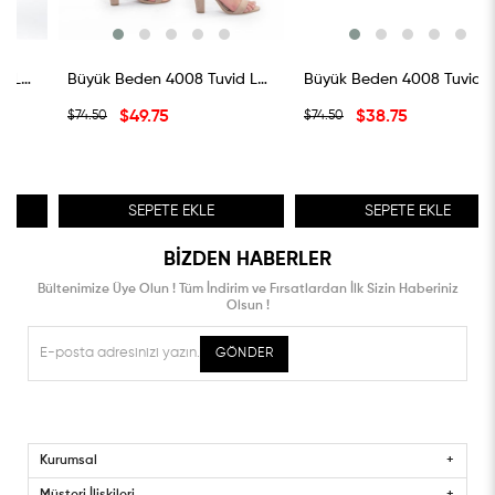
Büyük Beden 4008 Tuvid Lastikli Pantolon Beyaz
Büyük Beden 4008 Tuvid Lastikli Pantolon Bordo
$49.75
$38.75
$74.50
$74.50
SEPETE EKLE
SEPETE EKLE
BIZDEN HABERLER
Bültenimize Üye Olun ! Tüm İndirim ve Fırsatlardan İlk Sizin Haberiniz
Olsun !
GÖNDER
Kurumsal