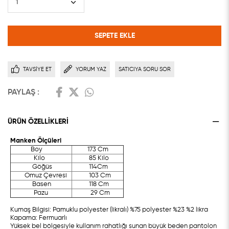
TAVSIYE ET
YORUM YAZ
SATICIYA SORU SOR
PAYLAŞ :
ÜRÜN ÖZELLIKLERI
Manken Ölçüleri
Boy
173 Cm
Kilo
85 Kilo
Göğüs
114Cm
Omuz Çevresi
103 Cm
Basen
118 Cm
Pazu
29 Cm
Kumaş Bilgisi: Pamuklu polyester (likralı) %75 polyester %23 %2 likra
Kapama: Fermuarlı
Yüksek bel bölgesiyle kullanım rahatlığı sunan büyük beden pantolon