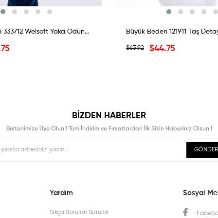
Büyük Beden 333712 Welsoft Yaka Oduncu Gömlek Mavi-Kırmızı
.75
$44.75
$63.92
BIZDEN HABERLER
Bültenimize Üye Olun ! Tüm İndirim ve Fırsatlardan İlk Sizin Haberiniz Olsun !
GÖNDER
Yardım
Sosyal M
Sıkça Sorulan Sorular
Faceb