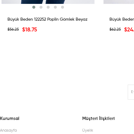
Büyük Beden 122252 Poplin Gömlek Beyaz
$18.75
$24
$56.25
$62.25
Kurumsal
Müşteri İlişkileri
Anasayfa
Üyelik