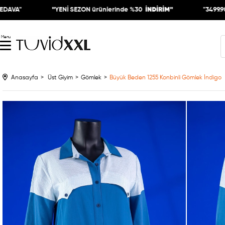
"
"
YENİ SEZON ürünlerinde %30
İNDİRİM"
"3499.90 ₺ Ü
Menu
Anasayfa
Üst Giyim
Gömlek
Büyük Beden 1255 Konbinli Gömlek İndigo