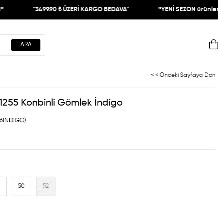
"3499.90 ₺ ÜZERİ KARGO BEDAVA"
"
YENİ SEZON ürünlerinde
< < Önceki Sayfaya Dön
255 Konbinli Gömlek İndigo
56İNDİGO)
8
50
52