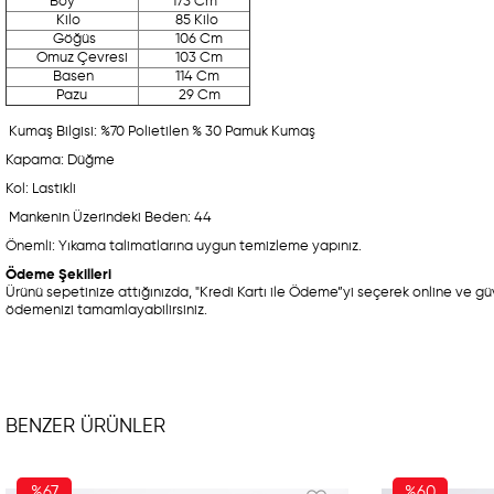
Boy
173 Cm
Kilo
85 Kilo
Göğüs
106 Cm
Omuz Çevresi
103 Cm
Basen
114 Cm
Pazu
29 Cm
Kumaş Bilgisi: %70 Polietilen % 30 Pamuk Kumaş
Kapama: Düğme
Kol: Lastikli
Mankenin Üzerindeki Beden: 44
Önemli: Yıkama talimatlarına uygun temizleme yapınız.
Ödeme Şekilleri
Ürünü sepetinize attığınızda, "Kredi Kartı ile Ödeme”yi seçerek online ve güve
ödemenizi tamamlayabilirsiniz.
BENZER ÜRÜNLER
%67
%60