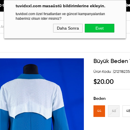
tuvidxxl.com masaüstü bildirimlerine ekleyin.
ZERİ KARGO BEDAVA"
"
YENİ SEZON ürünlerinde %30
İNDİRİM"
tuvidxxl.com özel fırsatlardan ve güncel kampanyalardan
haberiniz olsun ister misiniz?
Daha Sonra
Evet
Büyük Beden 1
(21211823
$20.00
Beden
44
46
4