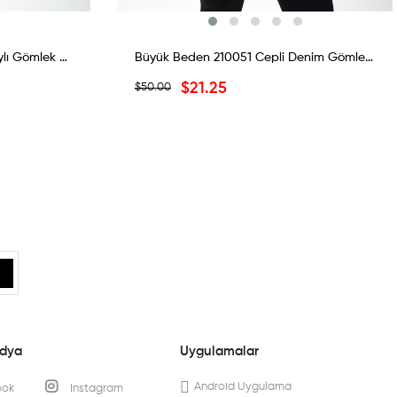
Büyük Beden 121911 Taş Detaylı Gömlek Siyah
Büyük Beden 210051 Cepli Denim Gömlek Mavi
$21.25
$50.00
edya
Uygulamalar
Android Uygulama
ook
Instagram