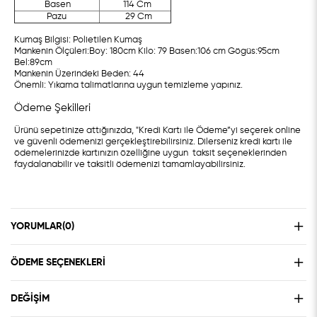
Basen
114 Cm
Pazu
29 Cm
Kumaş Bilgisi: Polietilen Kumaş
Mankenin Ölçüleri:Boy: 180cm Kilo: 79 Basen:106 cm Gögüs:95cm
Bel:89cm
Mankenin Üzerindeki Beden: 44
Önemli: Yıkama talimatlarına uygun temizleme yapınız.
Ödeme Şekilleri
Ürünü sepetinize attığınızda, "Kredi Kartı ile Ödeme”yi seçerek online
ve güvenli ödemenizi gerçekleştirebilirsiniz. Dilerseniz kredi kartı ile
ödemelerinizde kartınızın özelliğine uygun taksit seçeneklerinden
faydalanabilir ve taksitli ödemenizi tamamlayabilirsiniz.
YORUMLAR
(0)
ÖDEME SEÇENEKLERI
DEĞIŞIM