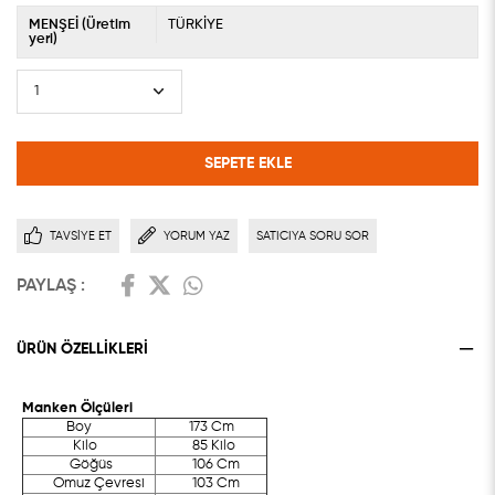
MENŞEİ (Üretim
TÜRKİYE
yeri)
TAVSIYE ET
YORUM YAZ
SATICIYA SORU SOR
PAYLAŞ :
ÜRÜN ÖZELLIKLERI
Manken Ölçüleri
Boy
173 Cm
Kilo
85 Kilo
Göğüs
106 Cm
Omuz Çevresi
103 Cm