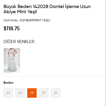
Büyük Beden 142028 Dantel İşleme Uzun
Abiye Mint Yeşil
(2121182870MİNT YEŞİL)
$118.75
DIĞER RENKLER
Beden
44
46
48
50
52