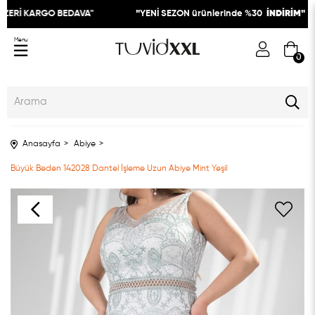
ZERİ KARGO BEDAVA"
"
YENİ SEZON ürünlerinde %30
İNDİRİM"
Menu
0
Anasayfa
Abiye
Büyük Beden 142028 Dantel İşleme Uzun Abiye Mint Yeşil