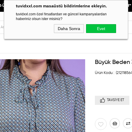
tuvidxxl.com masaüstü bildirimlerine ekleyin.
GO BEDAVA"
"
YENİ SEZON ürünlerinde %30
İNDİRİM"
"34
tuvidxxl.com özel fırsatlardan ve güncel kampanyalardan
haberiniz olsun ister misiniz?
Daha Sonra
Evet
Büyük Beden 3
(21211856
TAVSIYE ET