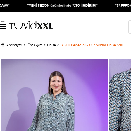
"
YENİ SEZON ürünlerinde %30
İNDİRİM"
"3499.90 ₺ ÜZERİ KAR
Menu
Anasayfa
Üst Giyim
Elbise
Büyük Beden 3330103 Volanlı Elbise Sarı