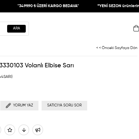
99.90 ₺ ÜZERİ KARGO BEDAVA"
"
YENİ SEZON ürünlerinde %30
İNDİ
< < Önceki Sayfaya Dön
330103 Volanlı Elbise Sarı
44SARI)
YORUM YAZ
SATICIYA SORU SOR