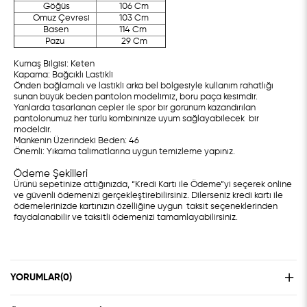
Göğüs
106 Cm
Omuz Çevresi
103 Cm
Basen
114 Cm
Pazu
29 Cm
Kumaş Bilgisi: Keten
Kapama: Bağcıklı Lastikli
Önden bağlamalı ve lastikli arka bel bölgesiyle kullanım rahatlığı
sunan büyük beden pantolon modelimiz, boru paça kesimdir.
Yanlarda tasarlanan cepler ile spor bir görünüm kazandırılan
pantolonumuz her türlü kombininize uyum sağlayabilecek bir
modeldir.
Mankenin Üzerindeki Beden: 46
Önemli: Yıkama talimatlarına uygun temizleme yapınız.
Ödeme Şekilleri
Ürünü sepetinize attığınızda, “Kredi Kartı ile Ödeme”yi seçerek online
ve güvenli ödemenizi gerçekleştirebilirsiniz. Dilerseniz kredi kartı ile
ödemelerinizde kartınızın özelliğine uygun taksit seçeneklerinden
faydalanabilir ve taksitli ödemenizi tamamlayabilirsiniz.
YORUMLAR
(0)