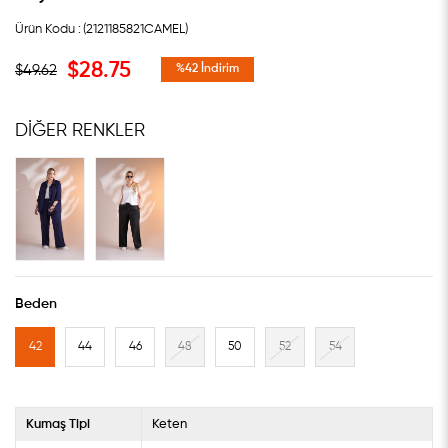
(2121185821CAMEL)
$28.75
$49.62
%
42
İndirim
DIĞER RENKLER
Beden
42
44
46
48
50
52
54
Kumaş Tipi
Keten