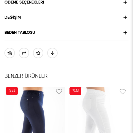
ÖDEME SEÇENEKLERI
DEĞIŞIM
BEDEN TABLOSU
BENZER ÜRÜNLER
%33
%48
İNDIRIM
İNDIRIM
%33İNDIRIM
%48İNDIRIM