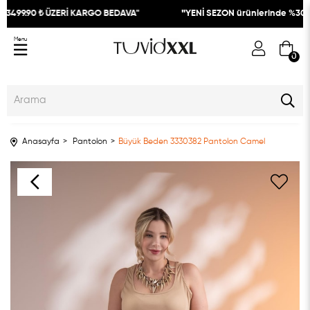
99.90 ₺ ÜZERİ KARGO BEDAVA"
"
YENİ SEZON ürünlerinde %30
İND
Menu
0
Anasayfa
Pantolon
Büyük Beden 3330382 Pantolon Camel