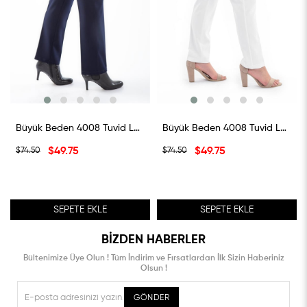
Büyük Beden 4008 Tuvid Lastikli Pantolon Lacivert
Büyük Beden 4008 Tuvid Lastikli Pantolon Beyaz
$49.75
$38.75
$74.50
$74.50
SEPETE EKLE
SEPETE EKLE
BIZDEN HABERLER
Bültenimize Üye Olun ! Tüm İndirim ve Fırsatlardan İlk Sizin Haberiniz
Olsun !
GÖNDER