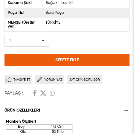
Kapama Şekli
Bağcıklı
Lastikli
Paça Tipi
Boru Paça
MENŞEİ (Üretim
TÜRKİYE
yeri)
TAVSIYE ET
YORUM YAZ
SATICIYA SORU SOR
PAYLAŞ :
ÜRÜN ÖZELLIKLERI
Manken Ölçüleri
Boy
173 Cm
Kilo
85 Kilo