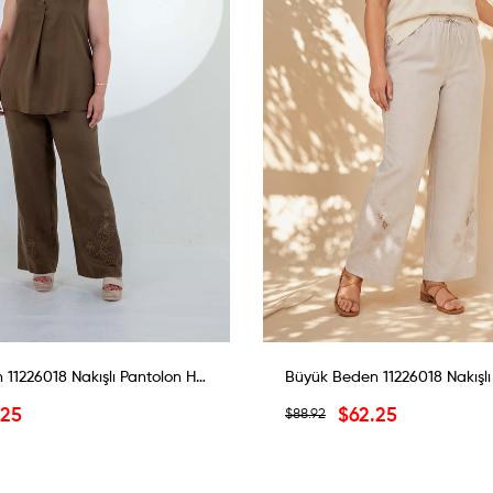
Büyük Beden 11226018 Nakışlı Pantolon Haki
.25
$62.25
$88.92