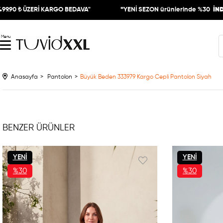
ZERİ KARGO BEDAVA"
"
YENİ SEZON ürünlerinde %30
İNDİRİM"
Menu
Anasayfa
Pantolon
Büyük Beden 333979 Kargo Cepli Pantolon Siyah
BENZER ÜRÜNLER
YENI
YENI
ÜRÜN
%30
ÜRÜN
%30
İNDIRIM
İNDIRIM
%30İNDIRIM
%30İNDIRIM