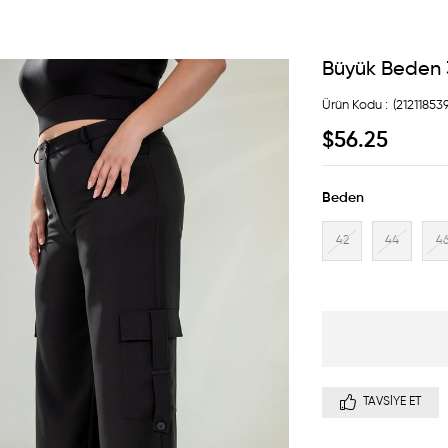
Büyük Beden 
(21211853
$56.25
Beden
42
44
4
TAVSIYE ET