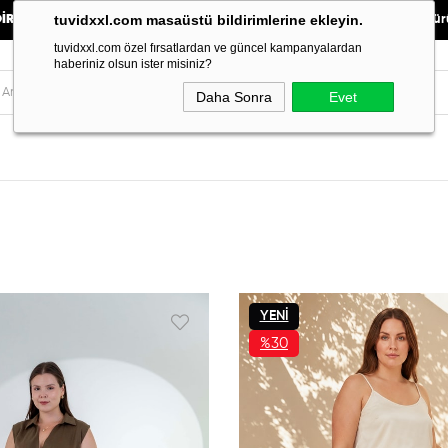
tuvidxxl.com masaüstü bildirimlerine ekleyin.
"3499.90 ₺ ÜZERİ KARGO BEDAVA"
"
YENİ SEZON ürünlerinde
tuvidxxl.com özel fırsatlardan ve güncel kampanyalardan
haberiniz olsun ister misiniz?
Daha Sonra
Evet
YENI
ÜRÜN
%30
İNDIRIM
%30İNDIRIM