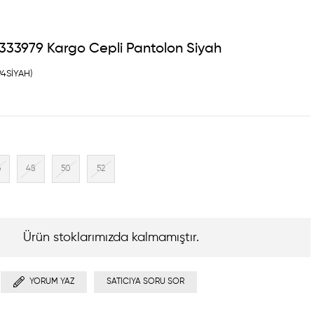
333979 Kargo Cepli Pantolon Siyah
94SİYAH)
6
48
50
52
Ürün stoklarımızda kalmamıştır.
YORUM YAZ
SATICIYA SORU SOR