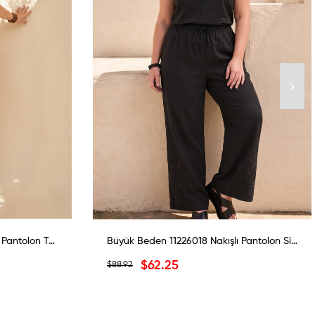
Büyük Beden 11226018 Nakışlı Pantolon Taş
Büyük Beden 11226018 Nakışlı Pantolon Siyah
$62.25
$88.92