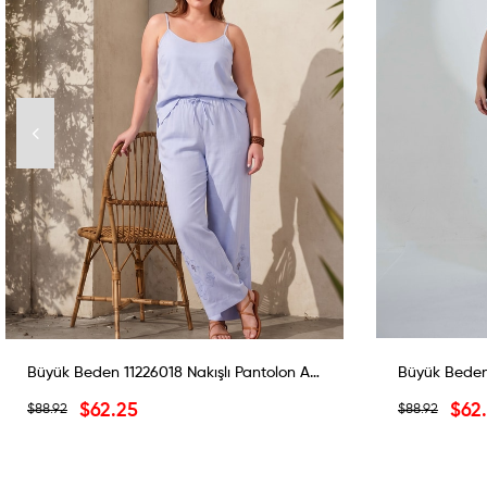
Büyük Beden 11226018 Nakışlı Pantolon Açık Mavi
$62.25
$62
$88.92
$88.92