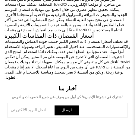
المختلفة. يمكنك شراء منتجات TuvidXXL من متاجرنا أو موقعنا الإلكتروني.
يمكنك تحقيق مظهر عصري من خلال الجمع بين موديلات قمصان الموسم
الجديد والمجوهرات البراقة والسراويل التوفيدية مع الأحذية أو منتجاتنا الأخرى.
القمصان هي منتج مفيد للغاية للنساء. يمكن دمج القمصان، التي تعد من أكثر
قطع الملابس أناقة وأناقة، بسهولة بالغة. تجذب التصميمات الأنيقة والعصرية
جنبًا إلى جنب مع القماش المريح في منتجات TuvidXXL انتباه المستخدمين.
أسعار القمصان ذات المقاسات الكبيرة
قد تختلف أسعار القمصان ذات الحجم الكبير حسب جودة القماش والتصميمات
والإكسسوارات المستخدمة. عند اختيار القميص، تعتبر الراحة وسهولة الاستخدام
أمرًا مهمًا. عند دمجها مع القطع المتوافقة، يمكنك دائمًا استخدام المنتج الذي
اشتريته. القمصان التي لا تخرج عن الموضة على مر السنين يمكن أن تعكس
أناقتك في كل بيئة وفي كل موسم. يمكنك بسهولة ارتداء موديلات قمصان tuvid
في أي وقت من اليوم. مراعاة لصحتك، لا يتم إنتاج منتجات Tuvid من أقمشة ذات
نوعية رديئة، ولكن من أقمشة لا تضر بصحتك ومناسبة للاستخدام على المدى
الطويل.
أخبار منا
اشترك في نشرتنا الإخبارية! كن أول من يعرف عن جميع الخصومات والفرص!
ارسال