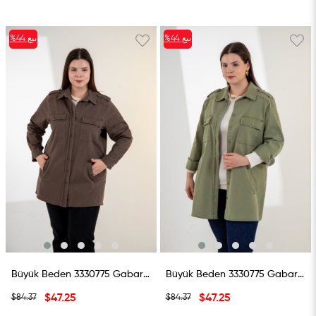
بيع
%44
بيع
%44
%44بيع
%44بيع
Büyük Beden 3330775 Gabardin Cep Detaylı Gömlek Kahverengi
Büyük Beden 3330775 Gabardin Cep Detaylı Gömlek Haki
$47.25
$47.25
$84.37
$84.37