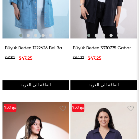
Büyük Beden 1222626 Bel Bağlamalı Denim Gömlek Mavi
Büyük Beden 3330775 Gabardin Cep Detaylı Gömlek Siyah
$47.25
$47.25
$67.50
$84.37
اضافة الى العربة
اضافة الى العربة
بيع
%30
بيع
%30
%30بيع
%30بيع