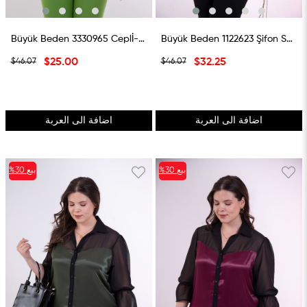
Büyük Beden 3330965 Ceplİ-Düğme Detaylı Gömlek Beyaz
Büyük Beden 1122623 Şifon Saten Gömlek Kiremit
$25.00
$32.25
$46.07
$46.07
اضافة الى العربة
اضافة الى العربة
بيع
%30
بيع
%30
%30بيع
%30بيع