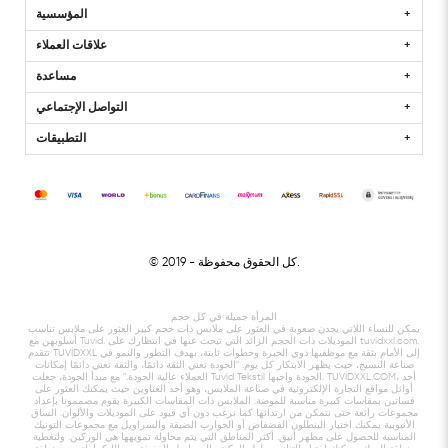
المؤسسية
علاقات العملاء
مساعدة
التواصل الإجتماعي
التطبيقات
- كل الحقوق محفوظة.
© 2019
المرأة جميلة في كل حجم
يمكن للنساء اللاتي يجدن صعوبة في العثور على ملابس ذات حجم كبير العثور على ملابس تناسب
أسلوبهن مع Tuvid. الموديلات ذات الحجم الزائد التي تبحث عنها في انتظارك على tuvidxxl.com.
تتقدم TUVİDXXL إلى الأمام بثقة مع موظفيها ذوي الخبرة وخطوات ثابتة، بهدف التطور والنمو في
صناعة النسيج، حيث يظهر الابتكار كل يوم. "الجودة تعني الثقة دائمًا، والثقة تعني دائمًا إمكانات
العملاء عالية الجودة." مع مبدأ الجودة، جعلت Tuvid Tekstil الجودة واجبها. TUVİDXXL.COM، أحد
أوائل مواقع التجارة الإلكترونية في صناعة الملابس، وهو أحد العناوين حيث يمكنك العثور على
فساتين بمقاسات كبيرة مناسبة للموضة. الملابس ذات المقاسات الكبيرة يقوم مصممونا بإعداد
مجموعات رائعة حتى نتمكن من ارتدائها كما نرغب دون أي قيود على الموديلات والألوان. الساق
الأنبوبية يمكنك اختيار البنطلون الفضفاض أو الجوارب الضيقة والسراويل مع مجموعات التونيك
المناسبة للحصول على مظهر أنيق. أكثر المناطق التي يتم محاولة تمويهها هي الوركين. ولتغطية