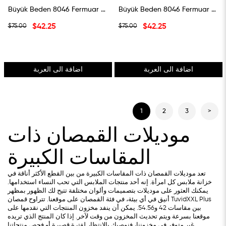
Büyük Beden 8046 Fermuar Detaylı Gömlek Yeşil
Büyük Beden 8046 Fermuar Detaylı Gömlek Bej
$42.25
$42.25
$75.00
$75.00
اضافة الى العربة
اضافة الى العربة
1
2
3
>
موديلات القمصان ذات
المقاسات الكبيرة
تعد موديلات القمصان ذات المقاسات الكبيرة من بين القطع الأكثر أناقة في
خزانة ملابس كل امرأة. إنه أحد منتجات الملابس التي تحب النساء استخدامها.
يمكنك العثور على موديلات بتصميمات وألوان مختلفة تتيح لك الظهور بمظهر
أنيق في أي بيئة، في فئة القمصان على موقعنا. تتراوح قمصان TuvidXXL Plus
بين مقاسات 42 و54.56. يمكن أن ينفد مخزون المنتجات التي نقدمها على
موقعنا بسرعة ويتم تحديث المخزون من وقت لآخر. إذا كان المنتج الذي تريده
غير متوفر في مخزوننا، فنوصيك بالانتظار لفترة قصيرة أو فحص منتجاتنا