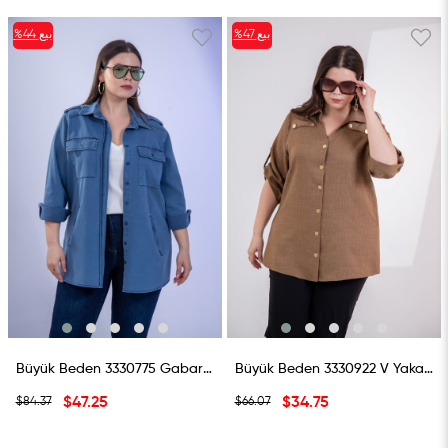
بيع
%47
بيع
%44
%47بيع
%44بيع
Büyük Beden 3330775 Gabardin Cep Detaylı Gömlek Lacivert
Büyük Beden 3330922 V Yaka Düğmeli Gömlek Camel
$47.25
$34.75
$84.37
$66.07