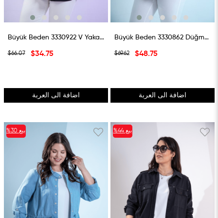
Büyük Beden 3330922 V Yaka Düğmeli Gömlek Siyah
Büyük Beden 3330862 Düğme Detaylı Gömlek Lacivert
$34.75
$48.75
$66.07
$69.62
اضافة الى العربة
اضافة الى العربة
بيع
%44
بيع
%30
%44بيع
%30بيع