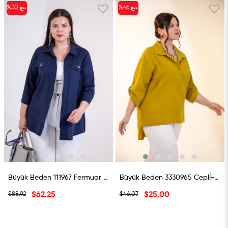
بيع
%46
بيع
%30
%46بيع
%30بيع
Büyük Beden 111967 Fermuar Detaylı Gömlek Lacivert
Büyük Beden 3330965 Ceplİ-Düğme Detaylı Gömlek Yeşil
$62.25
$25.00
$88.92
$46.07