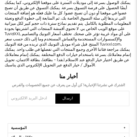
يمكنك الوصول بسرعة إلى موديلات السترة على موقعنا الإلكتروني، كما يمكنك
أيضًا الحصول على فرصة التسوق بسرعة. يمكنك التسوق عن طريق أن تصبح
عضوا في موقعنا أو دون أن تصبح عضوا. كل ما عليك فعله هو إضافة المنتجات
التي تريدها إلى سلة التسوق الخاصة بك، ثم المتابعة إلى خطوة الدفع وتعبئة
المعلومات المطلوبة بالكامل. يتم تقديم نماذج سترة ذات حجم كبير لكل ميزانية
على موقع الويب الخاص بي. لا تحتوي أقمشة المنتجات التي اشتريتها بجودة
TuvidXXL على أي مواد غريبة تؤثر على صحتك. تختلف أسعار التونيك والتصاميم
والإكسسوارات المستخدمة والقماش المستخدم وما إلى ذلك حسب سعر
المنتج. قبل شراء موديل التونيك الذي تريده من فئة التونيك Tuvixxl.com،
يمكنك مراجعة فئاتنا الأخرى وجمع المنتجات التي تفضلها في طلب واحد. يمكنك
إتمام معاملاتك بسرعة باستخدام خيارات الدفع المختلفة. يمكنك إتمام معاملاتك
عن طريق اختيار خيار الدفع عند الاستلام (نقدا - بطاقة)، ​​بطاقة الائتمان، تحويل
الأموال / خيار الدفع عبر التحويل الإلكتروني الذي يناسبك.
أخبار منا
اشترك في نشرتنا الإخبارية! كن أول من يعرف عن جميع الخصومات والفرص!
ارسال
المؤسسية