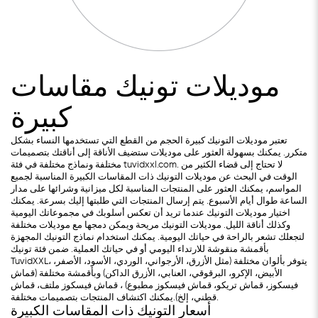
موديلات تونيك مقاسات
كبيرة
تعتبر موديلات التونيك كبيرة الحجم من القطع التي تستخدمها النساء بشكل
متكرر. يمكنك بسهولة العثور على موديلات ستضيف الأناقة إلى أناقتك بتصميمات
مختلفة ونماذج مختلفة في فئة tuvidxxl.com. لا تحتاج إلى قضاء الكثير من
الوقت في البحث عن موديلات التونيك ذات المقاسات الكبيرة المناسبة لجميع
المواسم، يمكنك العثور على المنتجات المناسبة لكل ميزانية وشرائها على مدار
الساعة طوال أيام الأسبوع. يتم إرسال المنتجات التي طلبتها إليك بسرعة. يمكنك
اختيار موديلات التونيك عندما تريد أن تعكس أسلوبك في مجموعاتك اليومية
وكذلك أناقة الليل. موديلات التونيك مريحة ويمكن دمجها مع موديلات مختلفة
لتجعلك تشعر بالراحة في حياتك اليومية. يمكنك استخدام نماذج التونيك المجهزة
بأقمشة منقوشة للارتداء اليومي أو في حياتك العملية. ضمن فئة تونيك
TuvidXXL، يتوفر بألوان مختلفة (مثل الأزرق، الأرجواني، الوردي، الأسود، الأصفر،
الأبيض، الإكرو، البرقوقي، العنابي، الأزرق الداكن) وبأقمشة مختلفة (قماش
فيسكوز، قماش تريكو، قماش فيسكوز مطبوع) ، قماش فيسكوز ملتف، قماش
قطني، إلخ).يمكنك اكتشاف المنتجات بتصميمات مختلفة.
أسعار التونيك ذات المقاسات الكبيرة