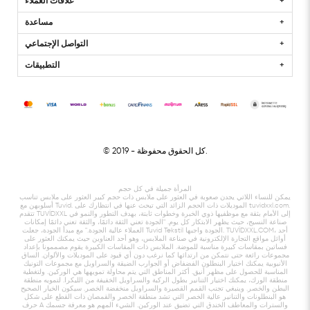
علاقات العملاء
مساعدة
التواصل الإجتماعي
التطبيقات
- كل الحقوق محفوظة.
© 2019
المرأة جميلة في كل حجم
يمكن للنساء اللاتي يجدن صعوبة في العثور على ملابس ذات حجم كبير العثور على ملابس تناسب
أسلوبهن مع Tuvid. الموديلات ذات الحجم الزائد التي تبحث عنها في انتظارك على tuvidxxl.com.
تتقدم TUVİDXXL إلى الأمام بثقة مع موظفيها ذوي الخبرة وخطوات ثابتة، بهدف التطور والنمو في
صناعة النسيج، حيث يظهر الابتكار كل يوم. "الجودة تعني الثقة دائمًا، والثقة تعني دائمًا إمكانات
العملاء عالية الجودة." مع مبدأ الجودة، جعلت Tuvid Tekstil الجودة واجبها. TUVİDXXL.COM، أحد
أوائل مواقع التجارة الإلكترونية في صناعة الملابس، وهو أحد العناوين حيث يمكنك العثور على
فساتين بمقاسات كبيرة مناسبة للموضة. الملابس ذات المقاسات الكبيرة يقوم مصممونا بإعداد
مجموعات رائعة حتى نتمكن من ارتدائها كما نرغب دون أي قيود على الموديلات والألوان. الساق
الأنبوبية يمكنك اختيار البنطلون الفضفاض أو الجوارب الضيقة والسراويل مع مجموعات التونيك
المناسبة للحصول على مظهر أنيق. أكثر المناطق التي يتم محاولة تمويهها هي الوركين. ولتغطية
منطقة الورك، يمكنك اختيار التنانير بطول الركبة والسراويل الخفيفة من الليكرا. لتمويه منطقة
البطن والخصر. وينبغي تجنب القمم القصيرة والسراويل منخفضة الخصر. سيكون الخيار الصحيح
هو البنطلونات والتنانير عالية الخصر التي تشد منطقة الخصر والقمصان ذات القطع على شكل
حرف A والسترات والمعاطف الخندق التي تضيق عند الوركين. الشيء المهم هو معرفة جسمك