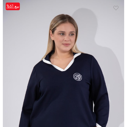
بيع
%61
%61بيع