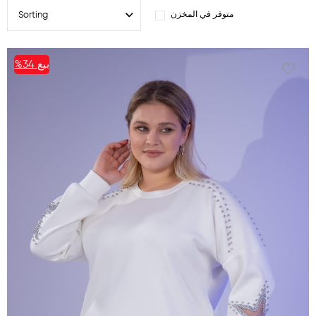
متوفر في المخزن
بيع
%34
%34بيع