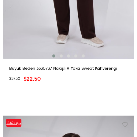
Büyük Beden 3330737 Nakışlı V Yaka Sweat Kahverengi
$22.50
$57.50
بيع
%45
%45بيع