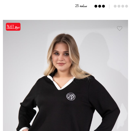
25 سلعة
بيع
%61
%61بيع