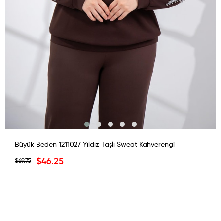
Büyük Beden 1211027 Yıldız Taşlı Sweat Kahverengi
$46.25
$69.75