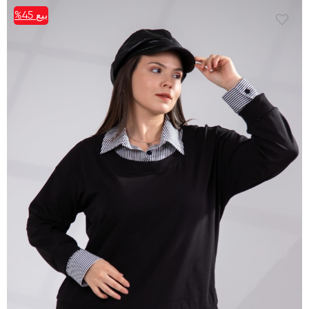
بيع
%45
%45بيع