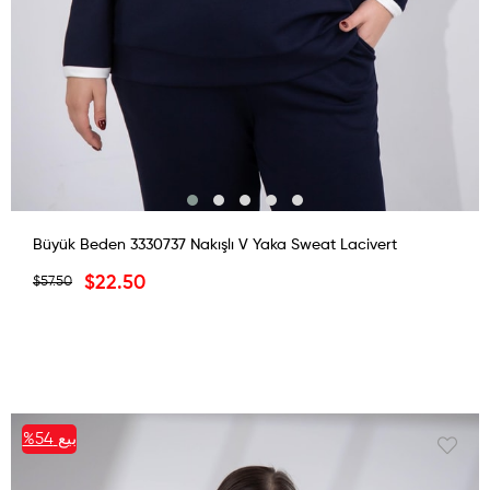
Büyük Beden 3330737 Nakışlı V Yaka Sweat Lacivert
$22.50
$57.50
بيع
%54
%54بيع