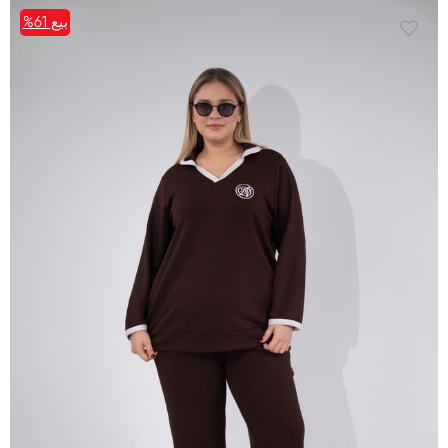
بيع
%61
%61بيع