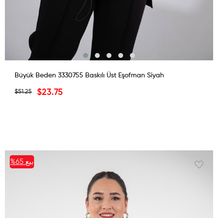
Büyük Beden 3330755 Baskılı Üst Eşofman Siyah
$23.75
$51.25
بيع
%65
%65بيع