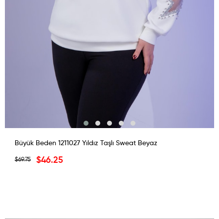
Büyük Beden 1211027 Yıldız Taşlı Sweat Beyaz
$46.25
$69.75