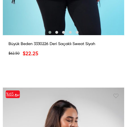
Büyük Beden 3330226 Deri Saçaklı Sweat Siyah
$22.25
$62.50
بيع
%65
%65بيع