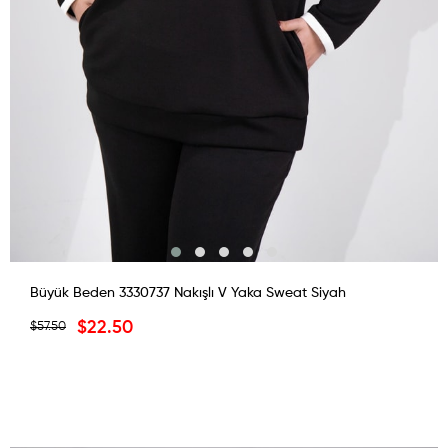
Büyük Beden 3330737 Nakışlı V Yaka Sweat Siyah
$22.50
$57.50