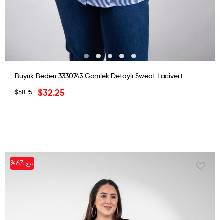
Büyük Beden 3330743 Gömlek Detaylı Sweat Lacivert
$32.25
$58.75
بيع
%63
%63بيع