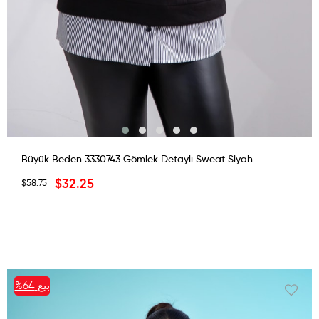
Büyük Beden 3330743 Gömlek Detaylı Sweat Siyah
$32.25
$58.75
بيع
%64
%64بيع