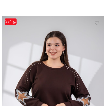
بيع
%34
%34بيع