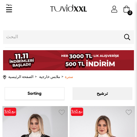
Menu
0
سترة
ملابس خارجية
الصفحة الرئيسية
التسلسل
ترشيح
بيع
%45
بيع
%45
%45بيع
%45بيع