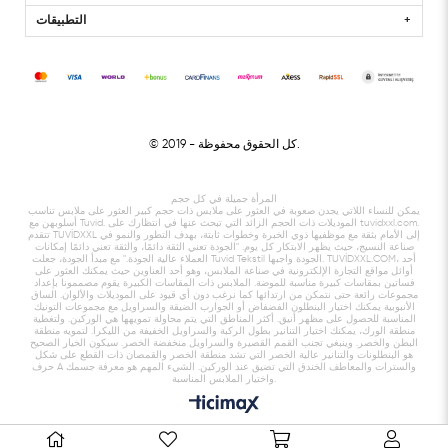
التطبيقات
- كل الحقوق محفوظة.
© 2019
المرأة جميلة في كل حجم
يمكن للنساء اللاتي يجدن صعوبة في العثور على ملابس ذات حجم كبير العثور على ملابس تناسب
أسلوبهن مع Tuvid. الموديلات ذات الحجم الزائد التي تبحث عنها في انتظارك على tuvidxxl.com.
تتقدم TUVİDXXL إلى الأمام بثقة مع موظفيها ذوي الخبرة وخطوات ثابتة، بهدف التطور والنمو في
صناعة النسيج، حيث يظهر الابتكار كل يوم. "الجودة تعني الثقة دائمًا، والثقة تعني دائمًا إمكانات
العملاء عالية الجودة." مع مبدأ الجودة، جعلت Tuvid Tekstil الجودة واجبها. TUVİDXXL.COM، أحد
أوائل مواقع التجارة الإلكترونية في صناعة الملابس، وهو أحد العناوين حيث يمكنك العثور على
فساتين بمقاسات كبيرة مناسبة للموضة. الملابس ذات المقاسات الكبيرة يقوم مصممونا بإعداد
مجموعات رائعة حتى نتمكن من ارتدائها كما نرغب دون أي قيود على الموديلات والألوان. الساق
الأنبوبية يمكنك اختيار البنطلون الفضفاض أو الجوارب الضيقة والسراويل مع مجموعات التونيك
المناسبة للحصول على مظهر أنيق. أكثر المناطق التي يتم محاولة تمويهها هي الوركين. ولتغطية
منطقة الورك، يمكنك اختيار التنانير بطول الركبة والسراويل الخفيفة من الليكرا. لتمويه منطقة
البطن والخصر. وينبغي تجنب القمم القصيرة والسراويل منخفضة الخصر. سيكون الخيار الصحيح
هو البنطلونات والتنانير عالية الخصر التي تشد منطقة الخصر والقمصان ذات القطع على شكل
حرف A والسترات والمعاطف الخندق التي تضيق عند الوركين. الشيء المهم هو معرفة جسمك
واختيار الملابس المناسبة.