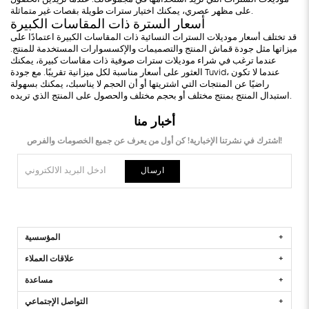
على مظهر عصري، يمكنك اختيار سترات طويلة بقصات غير متماثلة.
أسعار السترة ذات المقاسات الكبيرة
قد تختلف أسعار موديلات السترات النسائية ذات المقاسات الكبيرة اعتمادًا على
ميزاتها مثل جودة قماش المنتج والتصميمات والإكسسوارات المستخدمة للمنتج.
عندما ترغب في شراء موديلات سترات صوفية ذات مقاسات كبيرة، يمكنك
العثور على أسعار مناسبة لكل ميزانية تقريبًا. مع جودة Tuvid، عندما لا تكون
راضيًا عن المنتجات التي اشتريتها أو أن الحجم لا يناسبك، يمكنك بسهولة
استبدال المنتج بمنتج مختلف أو بحجم مختلف والحصول على المنتج الذي تريده.
أخبار منا
اشترك في نشرتنا الإخبارية! كن أول من يعرف عن جميع الخصومات والفرص!
ارسال
المؤسسية
علاقات العملاء
مساعدة
التواصل الإجتماعي