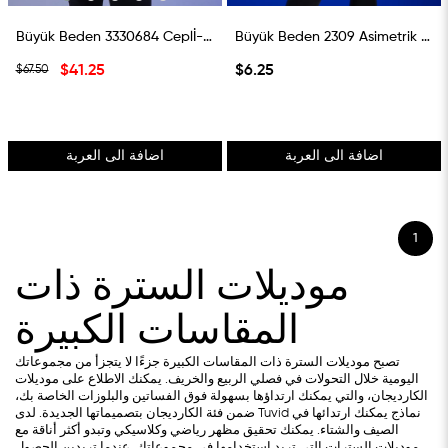
Büyük Beden 3330684 Ceplİ-Fermuarlı Triko Gömlek Siyah
Büyük Beden 2309 Asimetrik Yaka Hırka Mint Yeşil
$41.25
$6.25
$67.50
اضافة الى العربة
اضافة الى العربة
1
موديلات السترة ذات
المقاسات الكبيرة
تصبح موديلات السترة ذات المقاسات الكبيرة جزءًا لا يتجزأ من مجموعاتك
اليومية خلال التحولات في فصلي الربيع والخريف. يمكنك الاطلاع على موديلات
الكارديجان، والتي يمكنك ارتداؤها بسهولة فوق الفساتين والبلوزات الخاصة بك،
ضمن فئة الكارديجان بتصميماتها الجديدة. لدى Tuvid نماذج يمكنك ارتدائها في
الصيف والشتاء. يمكنك تحقيق مظهر رياضي وكلاسيكي وتبدو أكثر أناقة مع
موديلات السترات التي تريد استخدامها في مجموعاتك. عندما تريدين الحصول