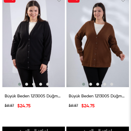
%60بيع
%60بيع
Büyük Beden 1213005 Düğme Detaylı Triko Hırka Siyah
Büyük Beden 1213005 Düğme Detaylı Triko Hırka Kahverengi
$24.75
$24.75
$61.87
$61.87