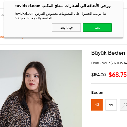
tuvidxxl.com يرجى الأضافة الى أشعارات سطح المكتب.
tuvidxxl.com هل ترغب الحصول على المعلومات بخصوص الفرص
الخاصة والحملات الحديثة ؟
نعم
فيما بعد
eoparlı Mont Siyah
Büyük Beden 3
(21211860
$68.75
$154.00
Beden
42
44
4