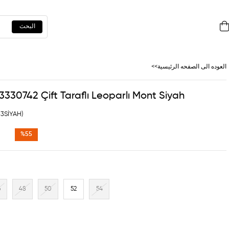
<<العوده‌ الی الصفحه‌ الرئیسیة
330742 Çift Taraflı Leoparlı Mont Siyah
43SİYAH)
%
55
تخفيض
6
48
50
52
54